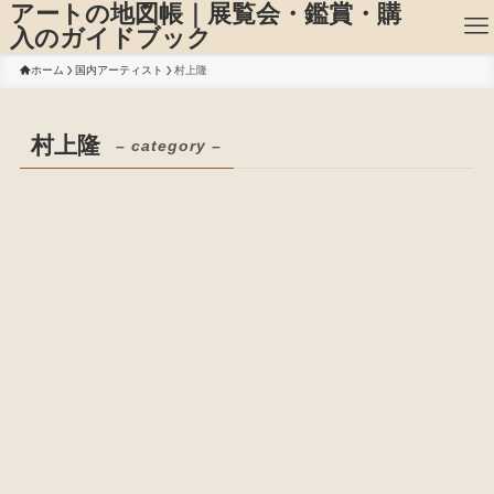
アートの地図帳｜展覧会・鑑賞・購
入のガイドブック
ホーム
国内アーティスト
村上隆
村上隆
– category –