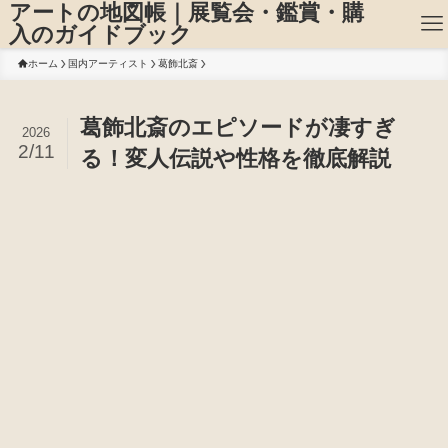
アートの地図帳｜展覧会・鑑賞・購
入のガイドブック
ホーム
国内アーティスト
葛飾北斎
葛飾北斎のエピソードが凄すぎ
2026
2/11
る！変人伝説や性格を徹底解説