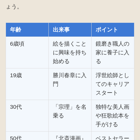
ょう。
年齢
出来事
ポイント
6歳頃
絵を描くこと
鏡磨き職人の
に興味を持ち
家に養子に入
始める
る
19歳
勝川春章に入
浮世絵師とし
門
てのキャリア
スタート
30代
「宗理」を名
独特な美人画
乗る
や狂歌絵本を
手がける
50代
『北斎漫画』
ベストセラー