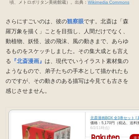
頃、メトロポリタン美術館蔵）。出典：
Wikimedia Commons
さらにすごいのは、彼の
観察眼
です。北斎は「森
羅万象を描く」ことを目指し、人間だけでなく、
動植物、妖怪、波の飛沫、風の動きまで、あらゆ
るものをスケッチしました。その集大成とも言え
る
『北斎漫画』
は、現代でいうイラスト素材集の
ようなもので、弟子たちの手本として描かれたも
のですが、その動きのある描写は今見ても古さを
感じさせません。
北斎漫画BOX 全3巻セット [ 葛
価格：5,170円（税込、送料
6/2/11時点)
楽