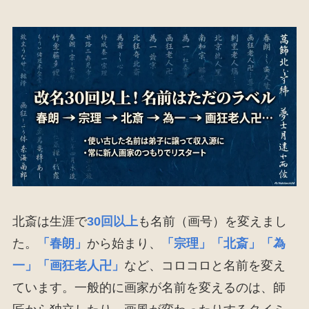
北斎は生涯で
30回以上
も名前（画号）を変えまし
た。
「春朗」
から始まり、
「宗理」「北斎」「為
一」「画狂老人卍」
など、コロコロと名前を変え
ています。一般的に画家が名前を変えるのは、師