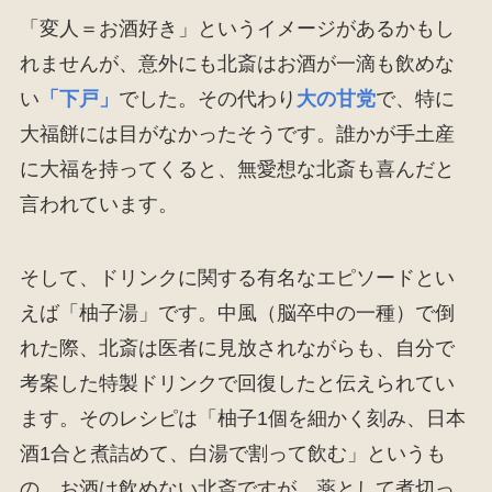
「変人＝お酒好き」というイメージがあるかもし
れませんが、意外にも北斎はお酒が一滴も飲めな
い
「下戸」
でした。その代わり
大の甘党
で、特に
大福餅には目がなかったそうです。誰かが手土産
に大福を持ってくると、無愛想な北斎も喜んだと
言われています。
そして、ドリンクに関する有名なエピソードとい
えば「柚子湯」です。中風（脳卒中の一種）で倒
れた際、北斎は医者に見放されながらも、自分で
考案した特製ドリンクで回復したと伝えられてい
ます。そのレシピは「柚子1個を細かく刻み、日本
酒1合と煮詰めて、白湯で割って飲む」というも
の。お酒は飲めない北斎ですが、薬として煮切っ