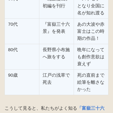
初編を刊行
となり全国に
名が知れ渡る
70代
『富嶽三十六
あの大波や赤
景』を発表
富士はこの時
期の作品！
80代
長野県小布施
晩年になって
へ旅をする
も創作意欲は
衰えず
90歳
江戸の浅草で
死の直前まで
死去
絵筆を離さな
かった
こうして見ると、私たちがよく知る
「富嶽三十六