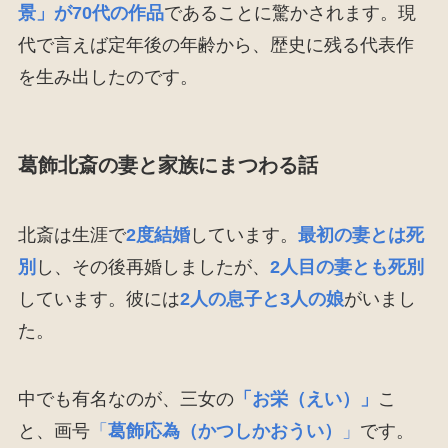
景」が70代の作品
であることに驚かされます。現
代で言えば定年後の年齢から、歴史に残る代表作
を生み出したのです。
葛飾北斎の妻と家族にまつわる話
北斎は生涯で
2度結婚
しています。
最初の妻とは死
別
し、その後再婚しましたが、
2人目の妻とも死別
しています。彼には
2人の息子と3人の娘
がいまし
た。
中でも有名なのが、三女の
「お栄（えい）」
こ
と、画号
「
葛飾応為（かつしかおうい）
」
です。