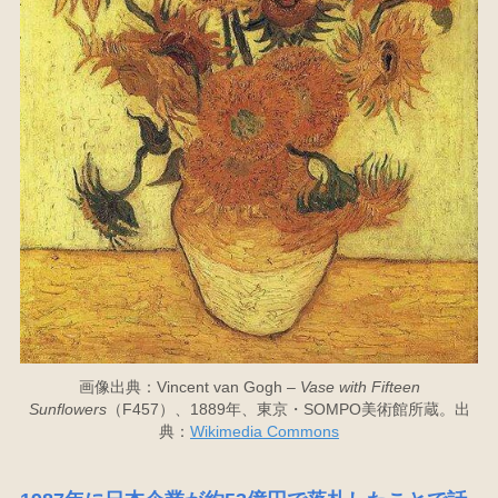
画像出典：Vincent van Gogh –
Vase with Fifteen
Sunflowers
（F457）、1889年、東京・SOMPO美術館所蔵。出
典：
Wikimedia Commons