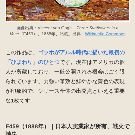
画像出典：Vincent van Gogh –
Three Sunflowers in a
Vase
（F453）、1888年、私蔵。出典：
Wikimedia Commons
この作品は、
ゴッホがアルル時代に描いた最初の
「ひまわり」のひとつ
です。現在はアメリカの個
人が所蔵しており、一般公開される機会はごく限
られています。力強い筆致と鮮やかな黄色の表現
が印象的で、シリーズ全体の出発点といえる重要
な1枚です。
F459（1888年）｜日本人実業家が所有、戦火で
焼失