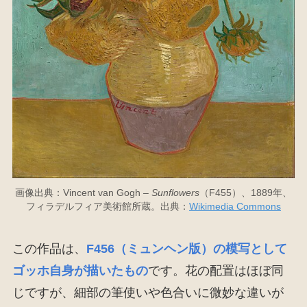
画像出典：Vincent van Gogh –
Sunflowers
（F455）、1889年、
フィラデルフィア美術館所蔵。出典：
Wikimedia Commons
この作品は、
F456（ミュンヘン版）の模写として
ゴッホ自身が描いたもの
です。花の配置はほぼ同
じですが、細部の筆使いや色合いに微妙な違いが