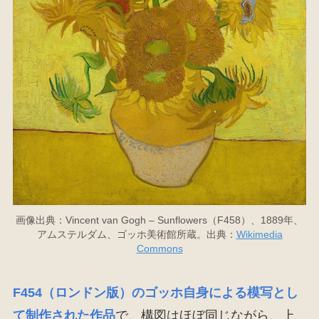
画像出典：Vincent van Gogh – Sunflowers（F458）、1889年、
アムステルダム、ゴッホ美術館所蔵。出典：
Wikimedia
Commons
F454（ロンドン版）のゴッホ自身による模写とし
て制作された作品
で、構図はほぼ同じながら、上